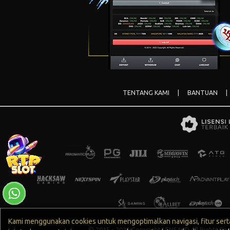
TENTANG KAMI
|
BANTUAN
|
Kami menggunakan cookies untuk mengoptimalkan navigasi, fitur serta
© 2015 - 2026 Copyright LENSA4D.
All Rights Re