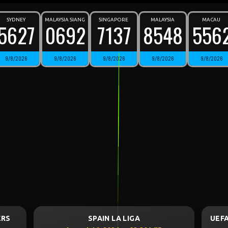
SYDNEY
MALAYSIA SIANG
SINGAPORE
MALAYSIA
MACAU
5627
0692
7137
8548
556
9/8/2026
9/8/2026
9/8/2026
9/8/2026
9/8/2026
IERS
SPAIN LA LIGA