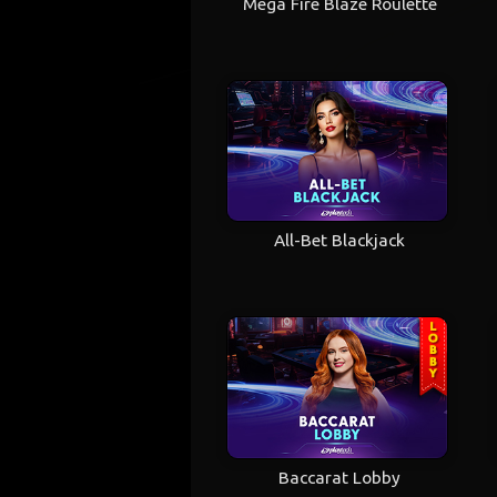
Mega Fire Blaze Roulette
All-Bet Blackjack
Baccarat Lobby