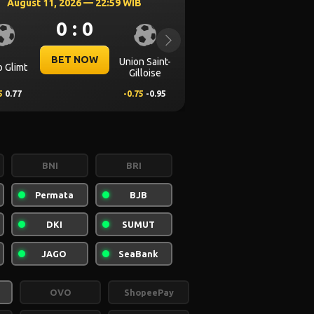
August 17, 2026 — 02:30 WIB
0 : 0
Next
BET NOW
a Vigo
Osasuna
5
0.76
-0.25
-0.86
BNI
BRI
Permata
BJB
DKI
SUMUT
JAGO
SeaBank
OVO
ShopeePay