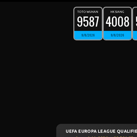
TOTO WUHAN
HK SIANG
9587
4008
9/8/2026
9/8/2026
UEFA CHAMPIONS LEAGUE QUALIF