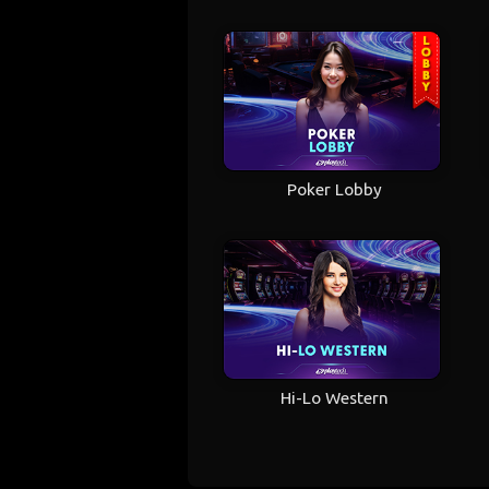
Poker Lobby
Hi-Lo Western