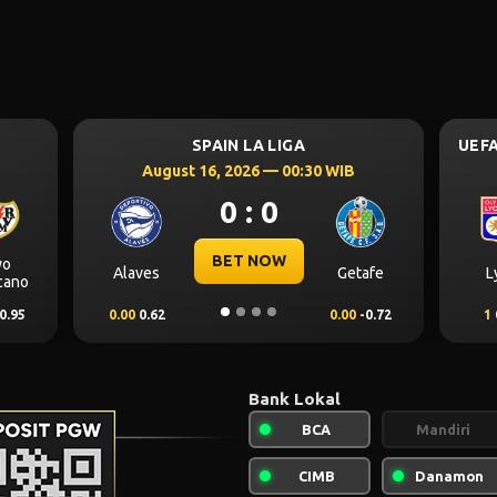
MPIONS LEAGUE QUALIFIERS
UEFA CHAMPIONS LEAGUE Q
st 12, 2026 — 02:00 WIB
August 12, 2026 — 01:3
0 : 0
0 : 0
BET NOW
BET NOW
SK Sturm
Sparta Praha
Graz
-1
0.96
-0.5
0.95
Bank Lokal
BCA
Mandiri
CIMB
Danamon