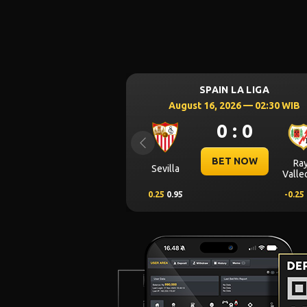
SPAIN LA LIGA
UEFA CHA
August 16, 2026 — 00:30 WIB
Augu
0 : 0
Previous
BET NOW
Alaves
Getafe
Lyon
0.00
0.62
0.00
-0.72
1
0.86