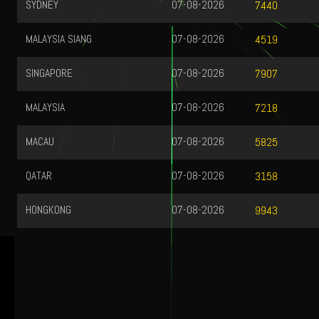
SYDNEY
07-08-2026
7440
MALAYSIA SIANG
07-08-2026
4519
SINGAPORE
07-08-2026
7907
MALAYSIA
07-08-2026
7218
MACAU
07-08-2026
5825
QATAR
07-08-2026
3158
HONGKONG
07-08-2026
9943