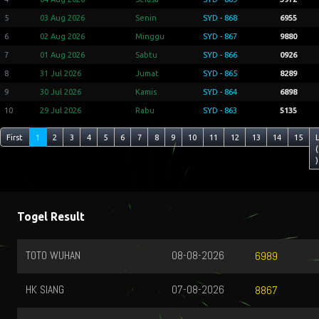
5
03 Aug 2026
Senin
SYD - 868
6955
6
02 Aug 2026
Minggu
SYD - 867
9880
7
01 Aug 2026
Sabtu
SYD - 866
0926
8
31 Jul 2026
Jumat
SYD - 865
8289
9
30 Jul 2026
Kamis
SYD - 864
6898
10
29 Jul 2026
Rabu
SYD - 863
5135
First
1
2
3
4
5
6
7
8
9
10
11
12
13
14
15
(
)
Togel Result
TOTO WUHAN
08-08-2026
6989
HK SIANG
07-08-2026
8867