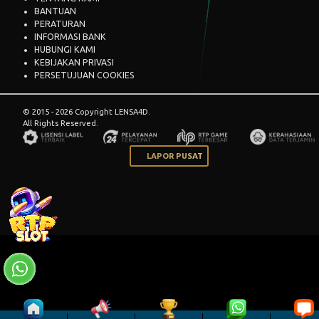
BANTUAN
PERATURAN
INFORMASI BANK
HUBUNGI KAMI
KEBIJAKAN PRIVASI
PERSETUJUAN COOKIES
© 2015 - 2026 Copyright LENSA4D.
All Rights Reserved.
LAPOR PUSAT