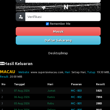
Remember Me
Masuk
Daftar Sekarang
Desktop
Wap
Hasil Keluaran
MACAU
Website:
www.supersixmacau.com
, Hari:
Setiap Hari
, Tutup:
19:30 WIB
,
Result:
20:00 WIB
No
Tanggal
Hari
Pasaran
Result
1
07 Aug 2026
Jumat
MC - 803
5825
2
06 Aug 2026
Kamis
MC - 802
7894
3
05 Aug 2026
Rabu
MC - 801
2883
4
04 Aug 2026
Selasa
MC - 800
8641