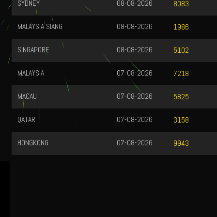
SYDNEY
08-08-2026
8083
MALAYSIA SIANG
08-08-2026
1986
SINGAPORE
08-08-2026
5102
MALAYSIA
07-08-2026
7218
MACAU
07-08-2026
5825
QATAR
07-08-2026
3158
HONGKONG
07-08-2026
9943