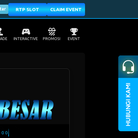
ami sudah tersedia pembayaran QRIS PAYMENT ya bossku semua
tar
RTP SLOT
CLAIM EVENT
ADE
INTERACTIVE
PROMOSI
EVENT
000