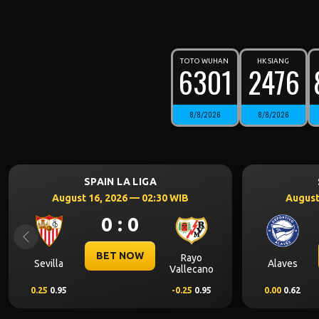
melakukan tindak kecura
LENSA4D berhak untuk me
tanpa pemberitahuan lebi
TOTO WUHAN
HK SIANG
6301
2476
8/8/2026
8/8/2026
UEFA CHAMPIONS LEAGUE QUALIFIERS
UEFA CHAMP
August 12, 2026 — 01:30 WIB
August
0 : 0
Previous
BET NOW
SK Sturm
Slovan
Fenerbahce
Graz
Bratislava
-0.5
0.95
0.5
0.87
0.5
0.83