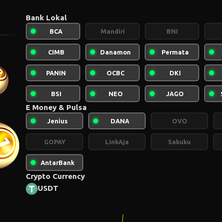
Bank Lokal
BCA
Mandiri
BNI
CIMB
Danamon
Permata
PANIN
OCBC
DKI
BSI
NEO
JAGO
E Money & Pulsa
Jenius
DANA
OVO
GOPAY
LinkAja
Sakuku
AntarBank
Crypto Currency
USDT