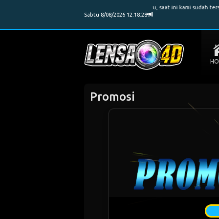
Halo bossku, saat ini kami sudah tersed
Sabtu 8/08/2026 12:18:29
HO
Promosi