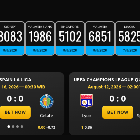
ngan, maka ID yang bersangkutan tersebut akan dikenakan sanksi sesua
modifikasi, mengubah, menghentikan atau mengakhiri promosi sewaktu
h lanjut
SYDNEY
MALAYSIA SIANG
SINGAPORE
MALAYSIA
MACAU
8083
1986
5102
6851
582
8/8/2026
8/8/2026
8/8/2026
8/8/2026
7/8/2026
IONS LEAGUE QUALIFIERS
UEFA CHAMPIONS LEAGUE QU
 12, 2026 — 01:15 WIB
August 11, 2026 — 22:59
0 : 0
0 : 0
BET NOW
BET NOW
U
Mjallby
Bodo Glimt
-0.5
0.99
0.75
0.88